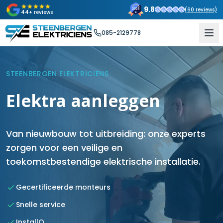
9.8
(
60
reviews)
44+ reviews
085-2129778
STEENBERGEN ELEKTRICIENS
Elektra aanleggen
Van nieuwbouw tot uitbreiding: onze experts
zorgen voor een veilige en
toekomstbestendige elektrische installatie.
Gecertificeerde monteurs
Snelle service
InstallQ