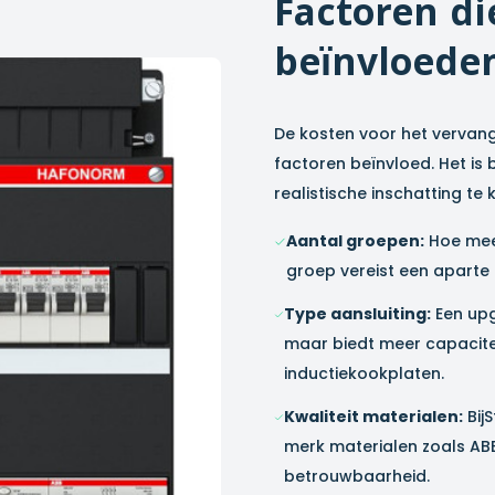
Factoren di
beïnvloede
De kosten voor het vervan
factoren beïnvloed. Het is
realistische inschatting t
Aantal groepen:
Hoe meer
groep vereist een aparte
Type aansluiting:
Een upg
maar biedt meer capacite
inductiekookplaten.
Kwaliteit materialen:
Bij
merk materialen zoals ABB
betrouwbaarheid.