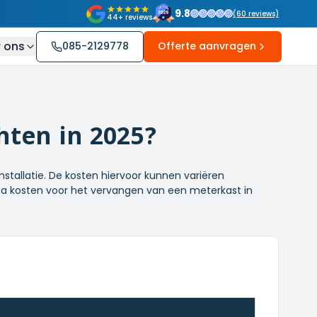
9.8
(
60
reviews)
44+ reviews
 ons
085-2129778
Offerte aanvragen
hten in 2025?
nstallatie. De kosten hiervoor kunnen variëren
 qua kosten voor het vervangen van een meterkast in