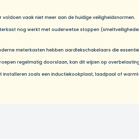
 voldoen vaak niet meer aan de huidige veiligheidsnormen.
erkast nog werkt met ouderwetse stoppen (smeltveiligheden) 
derne meterkasten hebben aardlekschakelaars die essentieel 
roepen regelmatig doorslaan, kan dit wijzen op overbelasting
t installeren zoals een inductiekookplaat, laadpaal of warm