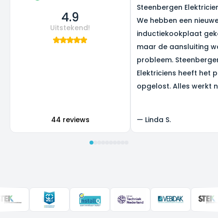
Steenbergen Elektricie
4.9
We hebben een nieuw
Uitstekend!
inductiekookplaat gek
maar de aansluiting w
probleem. Steenberge
Elektriciens heeft het 
opgelost. Alles werkt 
super, en we zijn heel b
het resultaat.
44 reviews
—
Linda S.