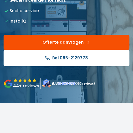
Gecertificeerde monteurs
Snelle service
InstallQ
Offerte aanvragen
Bel 085-2129778
9.8
(
60
reviews)
44
+ reviews