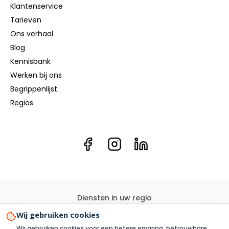
Klantenservice
Tarieven
Ons verhaal
Blog
Kennisbank
Werken bij ons
Begrippenlijst
Regios
Diensten in uw regio
Elektricien
Groepenkast
Kookgroep
Elektra renovatie
Wij gebruiken cookies
3 Fase
Elektra aanleggen
Laadpaal
Zonnepanelen
Wij gebruiken cookies voor een betere ervaring, betrouwbare