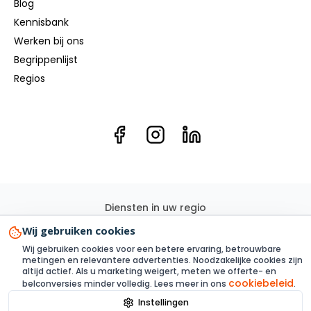
Blog
Kennisbank
Werken bij ons
Begrippenlijst
Regios
Diensten in uw regio
Elektricien
Groepenkast
Kookgroep
Elektra renovatie
Wij gebruiken cookies
3 Fase
Elektra aanleggen
Laadpaal
Zonnepanelen
Wij gebruiken cookies voor een betere ervaring, betrouwbare
Elektra inspectie
Thuisbatterij
metingen en relevantere advertenties. Noodzakelijke cookies zijn
altijd actief. Als u marketing weigert, meten we offerte- en
cookiebeleid
belconversies minder volledig. Lees meer in ons
.
Instellingen