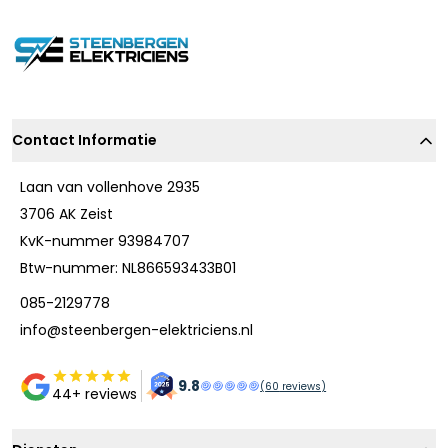
Contact Informatie
Laan van vollenhove 2935
3706 AK Zeist
KvK-nummer 93984707
Btw-nummer: NL866593433B01
085-2129778
info@steenbergen-elektriciens.nl
9.8
(
60
reviews)
44+ reviews