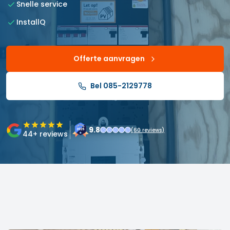
Snelle service
InstallQ
Offerte aanvragen
Bel 085-2129778
9.8
(
60
reviews)
44
+ reviews