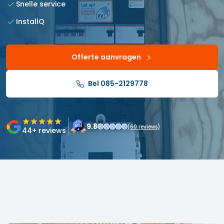
Snelle service
InstallQ
Offerte aanvragen
Bel 085-2129778
9.8
(
60
reviews)
44
+ reviews