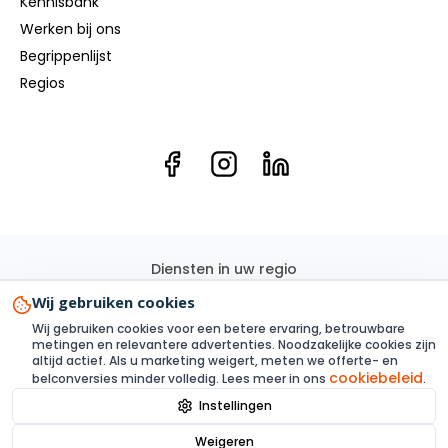
Kennisbank
Werken bij ons
Begrippenlijst
Regios
Diensten in uw regio
Elektricien
Groepenkast
Kookgroep
Elektra renovatie
Wij gebruiken cookies
3 Fase
Elektra aanleggen
Laadpaal
Zonnepanelen
Wij gebruiken cookies voor een betere ervaring, betrouwbare
Elektra inspectie
Thuisbatterij
metingen en relevantere advertenties. Noodzakelijke cookies zijn
altijd actief. Als u marketing weigert, meten we offerte- en
cookiebeleid
belconversies minder volledig. Lees meer in ons
.
Instellingen
Privacy
Voorwaarden
Alle links
Sitemap XML
Cookies
Weigeren