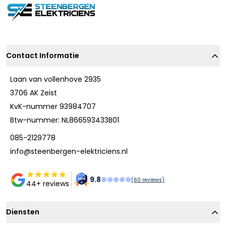
Contact Informatie
Laan van vollenhove 2935
3706 AK Zeist
KvK-nummer 93984707
Btw-nummer: NL866593433B01
085-2129778
info@steenbergen-elektriciens.nl
9.8
(
60
reviews)
44+ reviews
Diensten