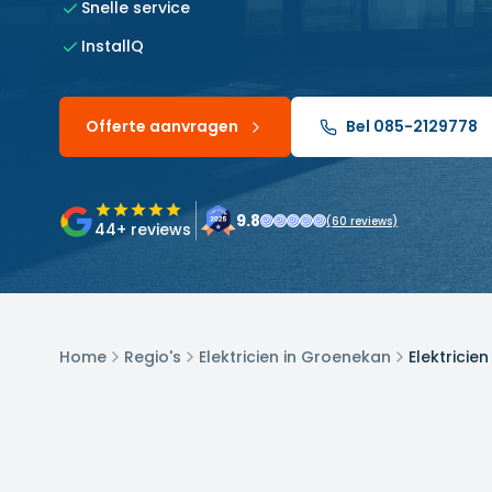
Snelle service
InstallQ
Offerte aanvragen
Bel 085-2129778
9.8
(
60
reviews)
44
+ reviews
Home
Regio's
Elektricien in Groenekan
Elektricie