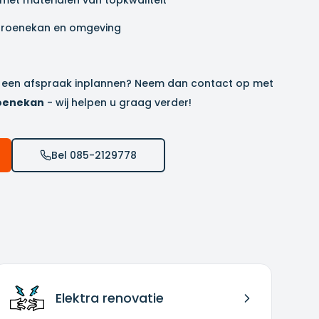
e met materialen van topkwaliteit
Groenekan
en omgeving
ct een afspraak inplannen? Neem dan contact op met
roenekan
- wij helpen u graag verder!
Bel 085-2129778
Elektra renovatie