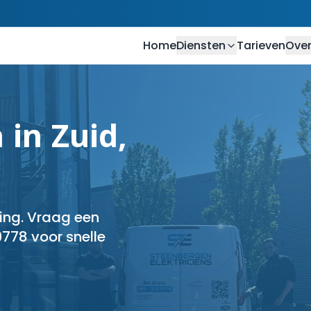
Home
Diensten
Tarieven
Over
 in Zuid,
ving. Vraag een
9778 voor snelle