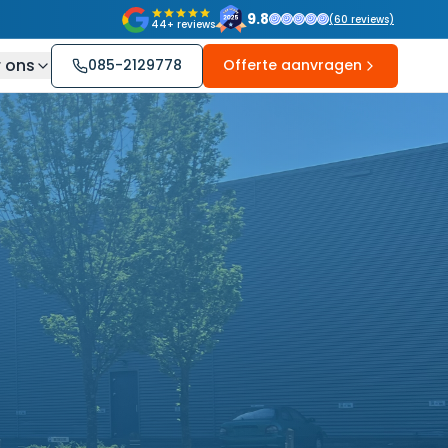
9.8
(
60
reviews)
44+ reviews
 ons
085-2129778
Offerte aanvragen