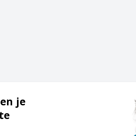
en je
te