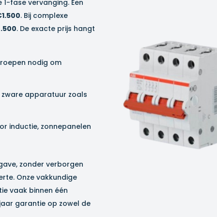
 1-fase vervanging. Een
€1.500
. Bij complexe
.500
. De exacte prijs hangt
groepen nodig om
or zware apparatuur zoals
oor inductie, zonnepanelen
opgave, zonder verborgen
fferte. Onze vakkundige
tie vaak binnen één
 jaar garantie op zowel de