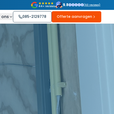
9.8
(
60
reviews)
44+ reviews
 ons
085-2129778
Offerte aanvragen