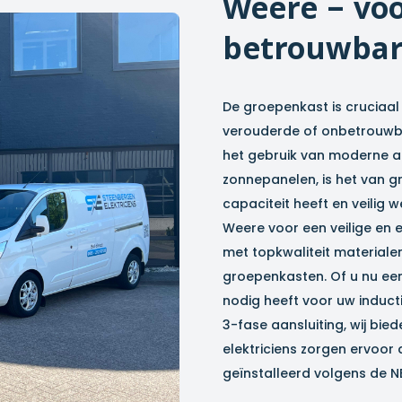
Weere
– voo
betrouwbar
De groepenkast is cruciaal 
verouderde of onbetrouwbar
het gebruik van moderne a
zonnepanelen, is het van 
capaciteit heeft en veilig w
Weere
voor een veilige en e
met topkwaliteit materia
groepenkasten. Of u nu ee
nodig heeft voor uw inducti
3-fase aansluiting, wij bie
elektriciens zorgen ervoor
geïnstalleerd volgens de N