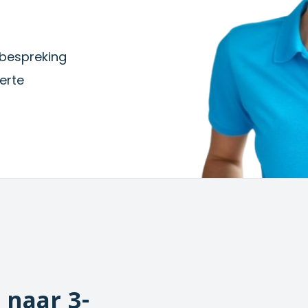
iebespreking
erte
naar 3-