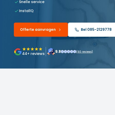
Snelle service
InstallQ
Offerte aanvragen
Bel 085-2129778
9.8
(
60
reviews)
44
+ reviews