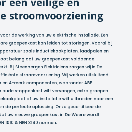
r een veilige en
e stroomvoorziening
voor de werking van uw elektrische installatie. Een
e groepenkast kan leiden tot storingen. Vooral bij
pparatuur zoals inductiekookplaten, laadpalen en
groot belang dat uw groepenkast voldoende
erkt. Bij Steenbergen Elektriciens zorgen wij in
De
fficiënte stroomvoorziening. Wij werken uitsluitend
len en A-merk componenten, waaronder ABB
n oude stoppenkast wilt vervangen, extra groepen
ekookplaat of uw installatie wilt uitbreiden naar een
den de perfecte oplossing. Onze gecertificeerde
 dat uw nieuwe groepenkast in
De Weere
wordt
EN 1010 & NEN 3140 normen.