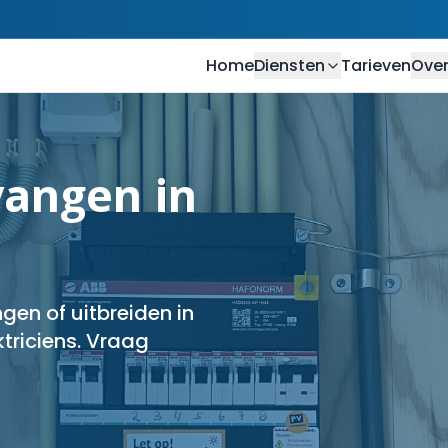
Home
Diensten
Tarieven
Over
angen in
en of uitbreiden in
triciens. Vraag