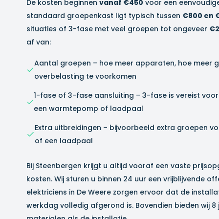
De kosten beginnen
vanaf €450
voor een eenvoudige
standaard groepenkast ligt typisch tussen
€800 en 
situaties of 3-fase met veel groepen tot ongeveer
€2
af van:
Aantal groepen – hoe meer apparaten, hoe meer 
overbelasting te voorkomen
1-fase of 3-fase aansluiting – 3-fase is vereist vo
een warmtepomp of laadpaal
Extra uitbreidingen – bijvoorbeeld extra groepen v
of een laadpaal
Bij Steenbergen krijgt u altijd vooraf een vaste prijs
kosten. Wij sturen u binnen 24 uur een vrijblijvende o
elektriciens in
De Weere
zorgen ervoor dat de installa
werkdag volledig afgerond is. Bovendien bieden wij 8
materialen als de installatie.