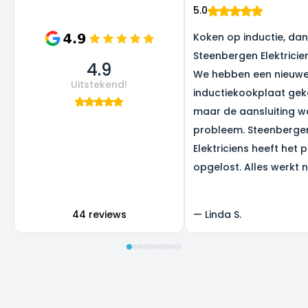
5.0
Koken op inductie, dank
Steenbergen Elektricie
4.9
We hebben een nieuw
Uitstekend!
inductiekookplaat gek
maar de aansluiting w
probleem. Steenberge
Elektriciens heeft het 
opgelost. Alles werkt 
super, en we zijn heel b
het resultaat.
44 reviews
—
Linda S.