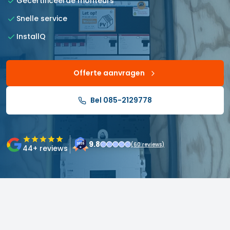
Gecertificeerde monteurs
Snelle service
InstallQ
Offerte aanvragen
Bel 085-2129778
9.8
(
60
reviews)
44
+ reviews