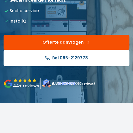
Gecertificeerde monteurs
Snelle service
InstallQ
Offerte aanvragen
Bel 085-2129778
9.8
(
60
reviews)
44
+ reviews