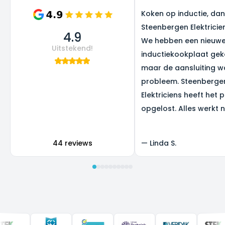
Koken op inductie, dank
Steenbergen Elektricie
4.9
We hebben een nieuw
Uitstekend!
inductiekookplaat gek
maar de aansluiting w
probleem. Steenberge
Elektriciens heeft het 
opgelost. Alles werkt 
super, en we zijn heel b
het resultaat.
44 reviews
—
Linda S.