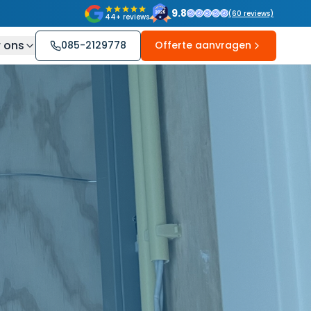
9.8
(
60
reviews)
44+ reviews
 ons
085-2129778
Offerte aanvragen