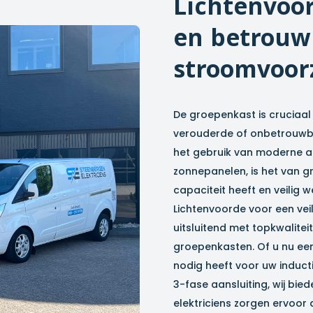
Lichtenvoo
en betrouw
stroomvoor
De groepenkast is cruciaal 
verouderde of onbetrouwbar
het gebruik van moderne a
zonnepanelen, is het van 
capaciteit heeft en veilig we
Lichtenvoorde
voor een veil
uitsluitend met topkwalit
groepenkasten. Of u nu ee
nodig heeft voor uw inducti
3-fase aansluiting, wij bie
elektriciens zorgen ervoor