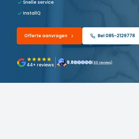
Snelle service
InstallQ
Offerte aanvragen
Bel 085-2129778
9.8
(
60
reviews)
44
+ reviews