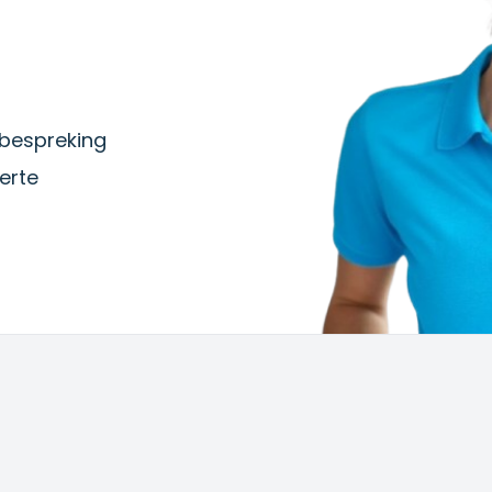
iebespreking
erte