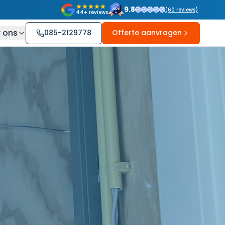
9.8
(
60
reviews)
44+ reviews
 ons
085-2129778
Offerte aanvragen