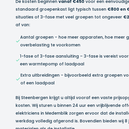
De kosten beginnen
vanaf €450
voor een eenvoudige
standaard groepenkast ligt typisch tussen
€800 en 
situaties of 3-fase met veel groepen tot ongeveer
€2
af van:
Aantal groepen – hoe meer apparaten, hoe meer 
overbelasting te voorkomen
1-fase of 3-fase aansluiting – 3-fase is vereist vo
een warmtepomp of laadpaal
Extra uitbreidingen – bijvoorbeeld extra groepen v
of een laadpaal
Bij Steenbergen krijgt u altijd vooraf een vaste prijs
kosten. Wij sturen u binnen 24 uur een vrijblijvende o
elektriciens in
Medemblik
zorgen ervoor dat de install
werkdag volledig afgerond is. Bovendien bieden wij 8
materialen als de installatie.