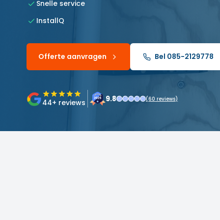
Snelle service
InstallQ
Offerte aanvragen
Bel 085-2129778
9.8
(
60
reviews)
44
+ reviews