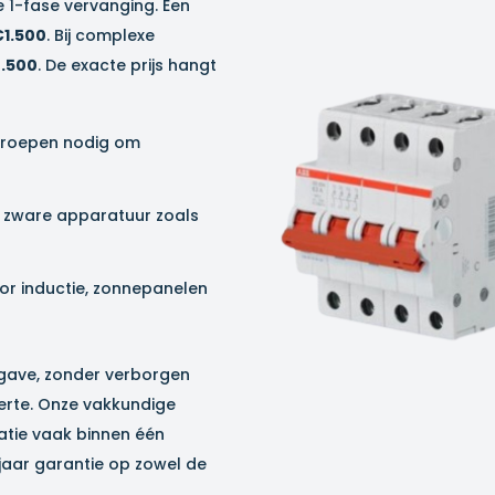
 1-fase vervanging. Een
€1.500
. Bij complexe
.500
. De exacte prijs hangt
groepen nodig om
or zware apparatuur zoals
oor inductie, zonnepanelen
opgave, zonder verborgen
fferte. Onze vakkundige
atie vaak binnen één
 jaar garantie op zowel de