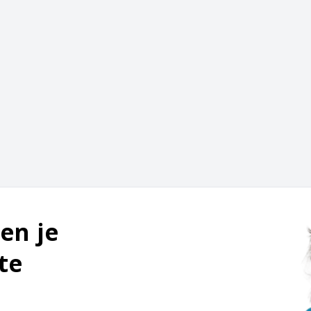
en je
te