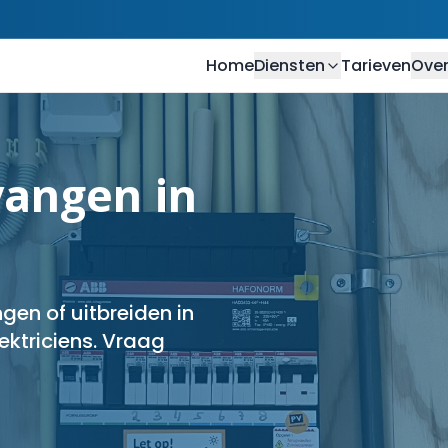
Home
Diensten
Tarieven
Over
angen in
en of uitbreiden in
ektriciens. Vraag