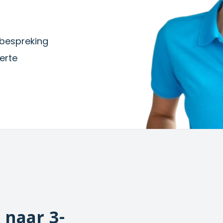
iebespreking
erte
naar 3-