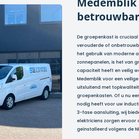
Medemblik
betrouwbar
De groepenkast is cruciaal 
verouderde of onbetrouwbar
het gebruik van moderne a
zonnepanelen, is het van 
capaciteit heeft en veilig we
Medemblik
voor een veilige
uitsluitend met topkwalit
groepenkasten. Of u nu ee
nodig heeft voor uw inducti
3-fase aansluiting, wij bie
elektriciens zorgen ervoor
geïnstalleerd volgens de N