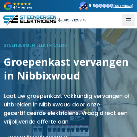
9.8
(
60
reviews)
44+ reviews
085-2129778
STEENBERGEN ELEKTRICIENS
Groepenkast vervangen
in Nibbixwoud
Laat uw groepenkast vakkundig vervangen of
uitbreiden in Nibbixwoud door onze
gecertificeerde elektriciens. Vraag direct een
vrijblijvende offerte aan.