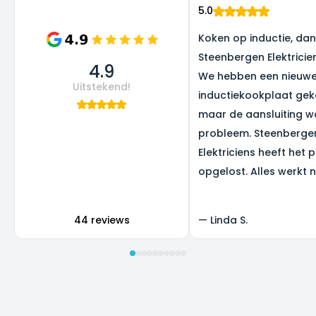
5.0
Koken op inductie, dank
Steenbergen Elektricie
4.9
We hebben een nieuw
Uitstekend!
inductiekookplaat gek
maar de aansluiting w
probleem. Steenberge
Elektriciens heeft het 
opgelost. Alles werkt 
super, en we zijn heel b
het resultaat.
44 reviews
—
Linda S.