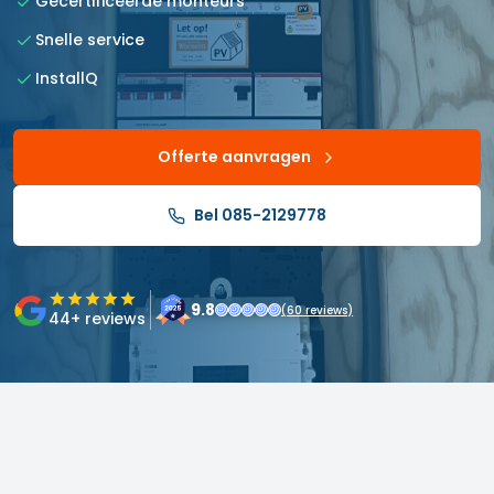
Gecertificeerde monteurs
Snelle service
InstallQ
Offerte aanvragen
Bel 085-2129778
9.8
(
60
reviews)
44
+ reviews