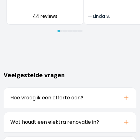
super, en we zijn heel b
het resultaat.
44 reviews
—
Linda S.
Veelgestelde vragen
Hoe vraag ik een offerte aan?
U kunt eenvoudig een offerte aanvragen via
onze
. Vul het formulier in en
offertepagina
Wat houdt een elektra renovatie in?
ontvang binnen 24 uur een vrijblijvende
prijsopgave.
Een elektra renovatie omvat het vervangen of