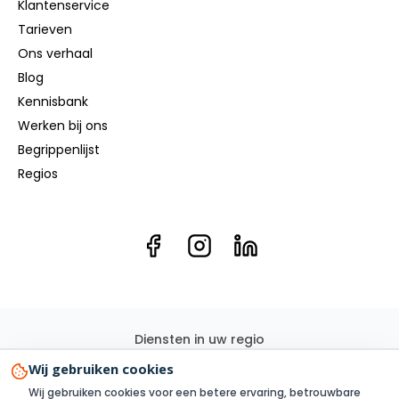
Klantenservice
Tarieven
Ons verhaal
Blog
Kennisbank
Werken bij ons
Begrippenlijst
Regios
Diensten in uw regio
Elektricien
Groepenkast
Kookgroep
Elektra renovatie
Wij gebruiken cookies
3 Fase
Elektra aanleggen
Laadpaal
Zonnepanelen
Wij gebruiken cookies voor een betere ervaring, betrouwbare