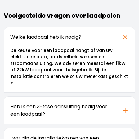
Veelgestelde vragen over laadpalen
Welke laadpaal heb ik nodig?
De keuze voor een laadpaal hangt af van uw
elektrische auto, laadsnelheid wensen en
stroomaansluiting. We adviseren meestal een 11kW
of 22kW laadpaal voor thuisgebruik. Bij de
installatie controleren we of uw meterkast geschikt
is.
Heb ik een 3-fase aansluiting nodig voor
een laadpaal?
Voor optimaal laden is een 3-fase aansluiting aan
te raden. Dit maakt laden met 11kW of 22kW
Wat zijn de installatiekosten van een