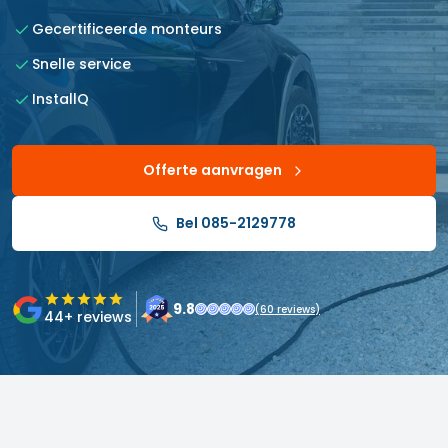
Gecertificeerde monteurs
Snelle service
InstallQ
Offerte aanvragen
Bel 085-2129778
9.8
(
60
reviews)
44
+ reviews