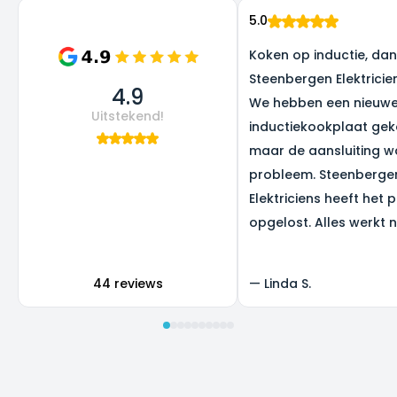
5.0
Koken op inductie, dank
Steenbergen Elektricie
4.9
We hebben een nieuw
Uitstekend!
inductiekookplaat gek
maar de aansluiting w
probleem. Steenberge
Elektriciens heeft het 
opgelost. Alles werkt 
super, en we zijn heel b
het resultaat.
44 reviews
—
Linda S.