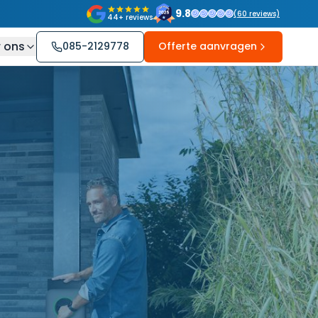
9.8
(
60
reviews)
44+ reviews
 ons
085-2129778
Offerte aanvragen