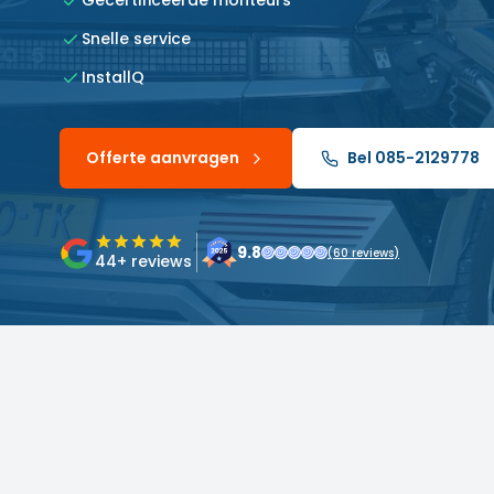
Gecertificeerde monteurs
Snelle service
InstallQ
Offerte aanvragen
Bel 085-2129778
9.8
(
60
reviews)
44
+ reviews