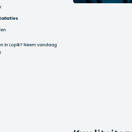
k
allaties
len
en in
Lopik
? Neem vandaag
!