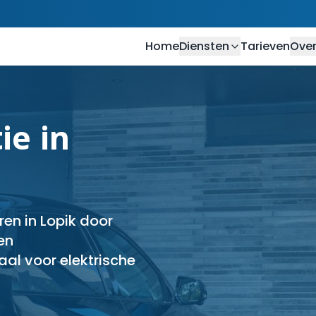
Home
Diensten
Tarieven
Over
ie in
ren in Lopik door
 en
al voor elektrische