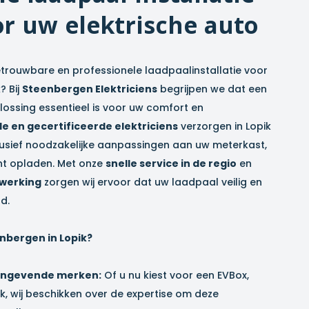
r uw elektrische auto
trouwbare en professionele laadpaalinstallatie voor
k
? Bij
Steenbergen Elektriciens
begrijpen we dat een
plossing essentieel is voor uw comfort en
e en gecertificeerde elektriciens
verzorgen in
Lopik
nclusief noodzakelijke aanpassingen aan uw meterkast,
unt opladen. Met onze
snelle service in de regio
en
fwerking
zorgen wij ervoor dat uw laadpaal veilig en
d.
nbergen in
Lopik
?
aangevende merken:
Of u nu kiest voor een EVBox,
, wij beschikken over de expertise om deze