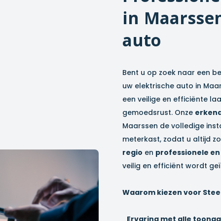
in
Maarsse
auto
Bent u op zoek naar een be
uw elektrische auto in
Maar
een veilige en efficiënte l
gemoedsrust. Onze
erkend
Maarssen
de volledige inst
meterkast, zodat u altijd 
regio
en
professionele en
veilig en efficiënt wordt ge
Waarom kiezen voor Stee
Ervaring met alle toon