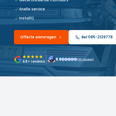
Gecertificeerde monteurs
Snelle service
InstallQ
Offerte aanvragen
Bel 085-2129778
9.8
(
60
reviews)
44
+ reviews