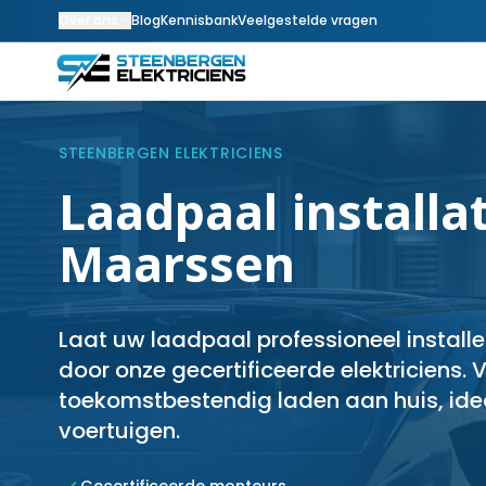
Over ons
Blog
Kennisbank
Veelgestelde vragen
STEENBERGEN ELEKTRICIENS
Laadpaal installat
Maarssen
Laat uw laadpaal professioneel install
door onze gecertificeerde elektriciens. V
toekomstbestendig laden aan huis, idea
voertuigen.