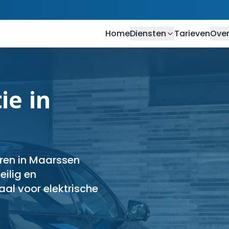
Home
Diensten
Tarieven
Over
ie in
eren in Maarssen
eilig en
al voor elektrische