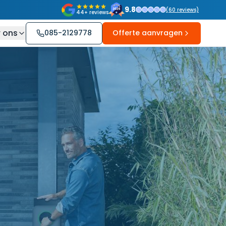
9.8
(
60
reviews)
44+ reviews
 ons
085-2129778
Offerte aanvragen