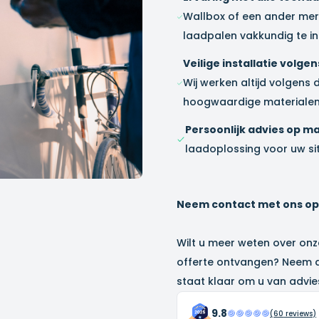
Wallbox of een ander merk
laadpalen vakkundig te in
Veilige installatie volg
Wij werken altijd volgens 
hoogwaardige materialen
Persoonlijk advies op ma
laadoplossing voor uw sit
Neem contact met ons op v
Wilt u meer weten over onz
offerte ontvangen? Neem 
staat klaar om u van advies
9.8
(
60
reviews)