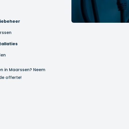
giebeheer
rssen
allaties
len
en in
Maarssen
? Neem
e offerte!