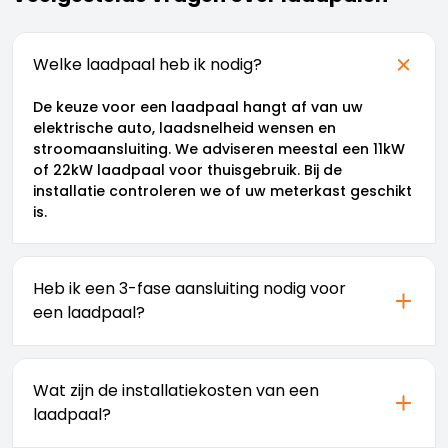
Welke laadpaal heb ik nodig?
De keuze voor een laadpaal hangt af van uw
elektrische auto, laadsnelheid wensen en
stroomaansluiting. We adviseren meestal een 11kW
of 22kW laadpaal voor thuisgebruik. Bij de
installatie controleren we of uw meterkast geschikt
is.
Heb ik een 3-fase aansluiting nodig voor
een laadpaal?
Voor optimaal laden is een 3-fase aansluiting aan
te raden. Dit maakt laden met 11kW of 22kW
Wat zijn de installatiekosten van een
mogelijk. Bij een gewone aansluiting is de
laadpaal?
laadsnelheid beperkt tot 3,7kW. We kunnen uw
aansluiting indien nodig upgraden.