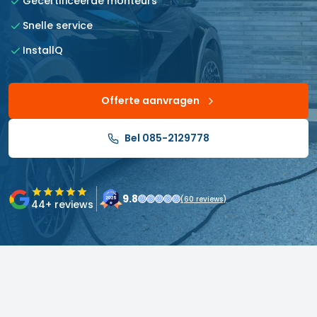
Gecertificeerde monteurs
Snelle service
InstallQ
Offerte aanvragen
Bel 085-2129778
9.8
(
60
reviews)
44
+ reviews