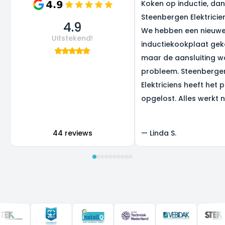
Koken op inductie, dank
Steenbergen Elektricie
4.9
We hebben een nieuw
Uitstekend!
inductiekookplaat gek
maar de aansluiting w
probleem. Steenberge
Elektriciens heeft het 
opgelost. Alles werkt 
super, en we zijn heel b
het resultaat.
44 reviews
—
Linda S.