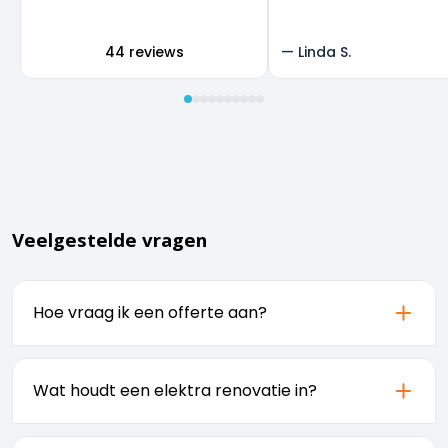
super, en we zijn heel b
het resultaat.
44 reviews
—
Linda S.
Veelgestelde vragen
Hoe vraag ik een offerte aan?
U kunt eenvoudig een offerte aanvragen via
onze
. Vul het formulier in en
offertepagina
Wat houdt een elektra renovatie in?
ontvang binnen 24 uur een vrijblijvende
prijsopgave.
Een elektra renovatie omvat het vervangen of