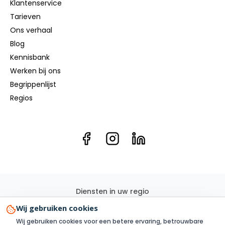
Klantenservice
Tarieven
Ons verhaal
Blog
Kennisbank
Werken bij ons
Begrippenlijst
Regios
Diensten in uw regio
Elektricien
Groepenkast
Kookgroep
Elektra renovatie
Wij gebruiken cookies
3 Fase
Elektra aanleggen
Laadpaal
Zonnepanelen
Wij gebruiken cookies voor een betere ervaring, betrouwbare