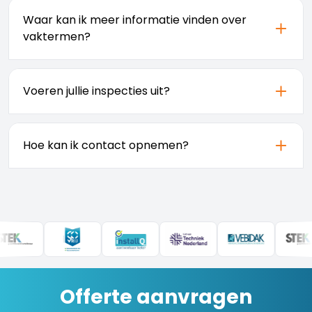
vragen te beantwoorden. Bezoek onze
Waar kan ik meer informatie vinden over
voor meer informatie.
klantenservice pagina
vaktermen?
Op onze
leggen wij alle
begrippenpagina
vaktermen uit die te maken hebben met
Voeren jullie inspecties uit?
elektra en installaties.
Ja, wij voeren elektrische inspecties uit om de
veiligheid van uw installatie te controleren.
Hoe kan ik contact opnemen?
Bekijk onze service
.
elektrische inspectie
U kunt contact met ons opnemen via de
. Wij zijn bereikbaar via telefoon,
contactpagina
e-mail en ons contactformulier.
Offerte aanvragen