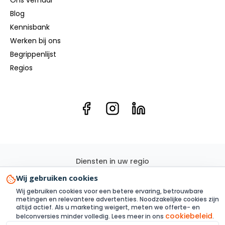
Blog
Kennisbank
Werken bij ons
Begrippenlijst
Regios
Diensten in uw regio
Elektricien
Groepenkast
Kookgroep
Elektra renovatie
Wij gebruiken cookies
3 Fase
Elektra aanleggen
Laadpaal
Zonnepanelen
Wij gebruiken cookies voor een betere ervaring, betrouwbare
Elektra inspectie
Thuisbatterij
metingen en relevantere advertenties. Noodzakelijke cookies zijn
altijd actief. Als u marketing weigert, meten we offerte- en
cookiebeleid
belconversies minder volledig. Lees meer in ons
.