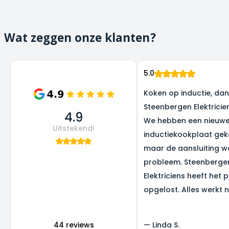
Wat zeggen onze klanten?
5.0
Koken op inductie, dank
Steenbergen Elektricie
4.9
We hebben een nieuw
Uitstekend!
inductiekookplaat gek
maar de aansluiting w
probleem. Steenberge
Elektriciens heeft het 
opgelost. Alles werkt 
super, en we zijn heel b
het resultaat.
44 reviews
—
Linda S.