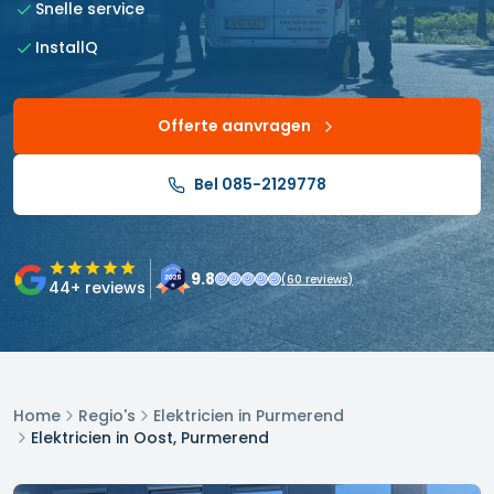
Snelle service
InstallQ
Offerte aanvragen
Bel 085-2129778
9.8
(
60
reviews)
44
+ reviews
Home
Regio's
Elektricien in Purmerend
Elektricien in Oost, Purmerend