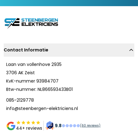
Contact Informatie
Laan van vollenhove 2935
3706 AK Zeist
KvK-nummer 93984707
Btw-nummer: NL866593433B01
085-2129778
info@steenbergen-elektriciens.nl
9.8
(
60
reviews)
44+ reviews