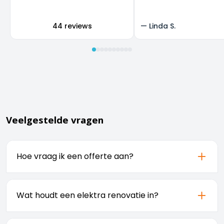
super, en we zijn heel b
het resultaat.
44 reviews
—
Linda S.
Veelgestelde vragen
Hoe vraag ik een offerte aan?
U kunt eenvoudig een offerte aanvragen via
onze
. Vul het formulier in en
offertepagina
Wat houdt een elektra renovatie in?
ontvang binnen 24 uur een vrijblijvende
prijsopgave.
Een elektra renovatie omvat het vervangen of