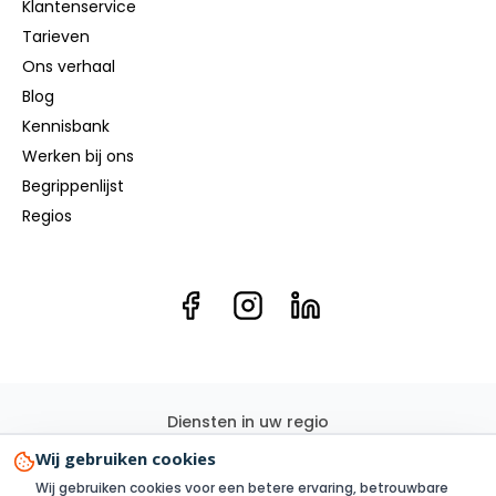
Klantenservice
Tarieven
Ons verhaal
Blog
Kennisbank
Werken bij ons
Begrippenlijst
Regios
Diensten in uw regio
Elektricien
Groepenkast
Kookgroep
Elektra renovatie
Wij gebruiken cookies
3 Fase
Elektra aanleggen
Laadpaal
Zonnepanelen
Wij gebruiken cookies voor een betere ervaring, betrouwbare