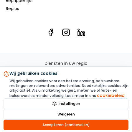
Begrippenlijst
Regios
Diensten in uw regio
Elektricien
Groepenkast
Kookgroep
Elektra renovatie
Wij gebruiken cookies
3 Fase
Elektra aanleggen
Laadpaal
Zonnepanelen
Wij gebruiken cookies voor een betere ervaring, betrouwbare
Elektra inspectie
Thuisbatterij
metingen en relevantere advertenties. Noodzakelijke cookies zijn
altijd actief. Als u marketing weigert, meten we offerte- en
cookiebeleid
belconversies minder volledig. Lees meer in ons
.
Instellingen
Privacy
Voorwaarden
Alle links
Sitemap XML
Cookies
Weigeren
© 2025 Steenbergen Elektriciens- onderdeel Steenbergen
Elektriciens B.V.
Accepteren (aanbevolen)