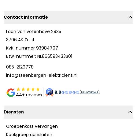
Contact Informatie
Laan van vollenhove 2935
3706 AK Zeist
KvK-nummer 93984707
Btw-nummer: NL866593433B01
085-2129778
info@steenbergen-elektriciens.nl
9.8
(
60
reviews)
44+ reviews
Diensten
Groepenkast vervangen
Kookgroep aansluiten