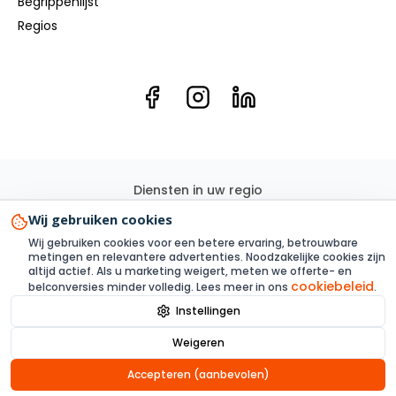
Begrippenlijst
Regios
Diensten in uw regio
Elektricien
Groepenkast
Kookgroep
Elektra renovatie
Wij gebruiken cookies
3 Fase
Elektra aanleggen
Laadpaal
Zonnepanelen
Wij gebruiken cookies voor een betere ervaring, betrouwbare
Elektra inspectie
Thuisbatterij
metingen en relevantere advertenties. Noodzakelijke cookies zijn
altijd actief. Als u marketing weigert, meten we offerte- en
cookiebeleid
belconversies minder volledig. Lees meer in ons
.
Instellingen
Privacy
Voorwaarden
Alle links
Sitemap XML
Cookies
Weigeren
© 2025 Steenbergen Elektriciens- onderdeel Steenbergen
Elektriciens B.V.
Accepteren (aanbevolen)