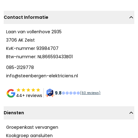
Contact Informatie
Laan van vollenhove 2935
3706 AK Zeist
KvK-nummer 93984707
Btw-nummer: NL866593433B01
085-2129778
info@steenbergen-elektriciens.nl
9.8
(
60
reviews)
44+ reviews
Diensten
Groepenkast vervangen
Kookgroep aansluiten