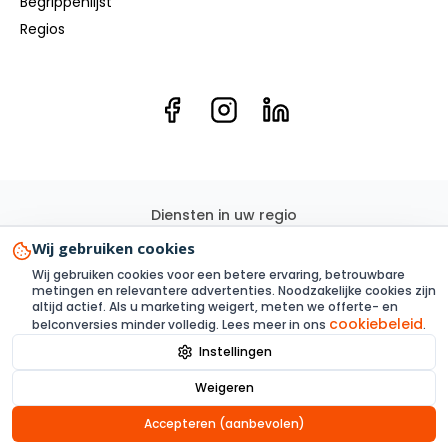
Begrippenlijst
Regios
Diensten in uw regio
Elektricien
Groepenkast
Kookgroep
Elektra renovatie
Wij gebruiken cookies
3 Fase
Elektra aanleggen
Laadpaal
Zonnepanelen
Wij gebruiken cookies voor een betere ervaring, betrouwbare
Elektra inspectie
Thuisbatterij
metingen en relevantere advertenties. Noodzakelijke cookies zijn
altijd actief. Als u marketing weigert, meten we offerte- en
cookiebeleid
belconversies minder volledig. Lees meer in ons
.
Instellingen
Privacy
Voorwaarden
Alle links
Sitemap XML
Cookies
Weigeren
© 2025 Steenbergen Elektriciens- onderdeel Steenbergen
Elektriciens B.V.
Accepteren (aanbevolen)