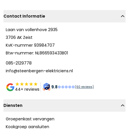
Contact Informatie
Laan van vollenhove 2935
3706 AK Zeist
KvK-nummer 93984707
Btw-nummer: NL866593433B01
085-2129778
info@steenbergen-elektriciens.nl
9.8
(
60
reviews)
44+ reviews
Diensten
Groepenkast vervangen
Kookgroep aansluiten