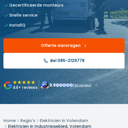
Gecertificeerde monteurs
Snelle service
InstallQ
Offerte aanvragen
Bel 085-2129778
9.8
(
60
reviews)
44
+ reviews
Home
Regio's
Elektricien in Volendam
Elektricien in Industriegebied, Volendam