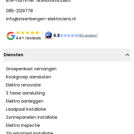
Btw-nummer: NL866593433B01
085-2129778
info@steenbergen-elektriciens.nl
9.8
(
60
reviews)
44+ reviews
Diensten
Groepenkast vervangen
Kookgroep aansluiten
Elektra renovatie
3 fasse aansluiting
Elektra aanleggen
Laadpaal installatie
Zonnepanelen installatie
Elektra inspectie
Thuisbatterij installatie