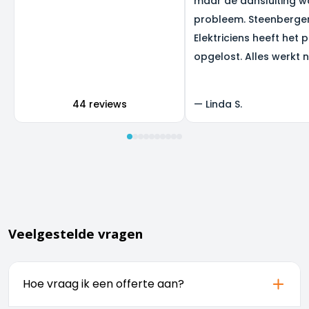
maar de aansluiting w
probleem. Steenberge
Elektriciens heeft het 
opgelost. Alles werkt 
super, en we zijn heel b
het resultaat.
44 reviews
—
Linda S.
Veelgestelde vragen
Hoe vraag ik een offerte aan?